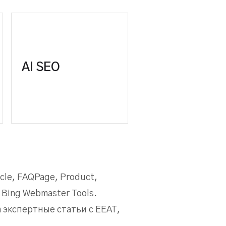
Оптимизация сайта и контента
для новых каналов ИИ-поиска:
AI SEO
т
ChatGPT, Google SGE, Bing
Copilot, Claude, Perplexity.
cle, FAQPage, Product,
 Bing Webmaster Tools.
 экспертные статьи с EEAT,