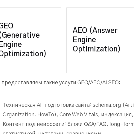
GEO
Усиление цитируемости
Форматирование ответов
AEO (Answer
(Generative
енда (GEO) в генеративных
(Q&A/FAQ, AEO), чтобы
Engine
ответах (упоминания
нейросети выбирали ваш сай
Engine
«According to…»).
как источник.
Optimization)
Optimization)
 предоставляем такие услуги GEO/AEO/AI SEO:
Техническая AI-подготовка сайта: schema.org (Arti
Organization, HowTo), Core Web Vitals, индексация,
Контент под нейросети: блоки Q&A/FAQ, long-form
статистикой, цитатами, сравнениями.