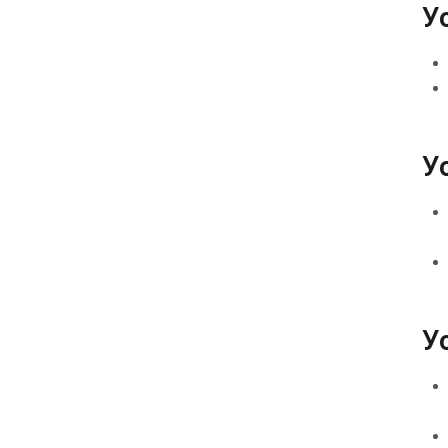
У
У
У