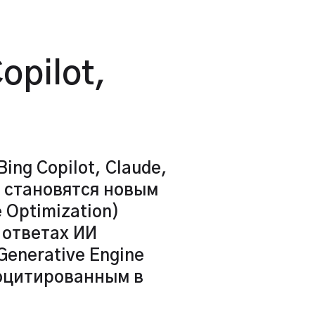
opilot,
ing Copilot, Claude,
i) становятся новым
 Optimization)
 ответах ИИ
enerative Engine
роцитированным в