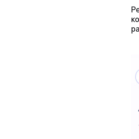
Ре
ко
р