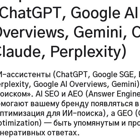
ChatGPT, Google AI
verviews, Gemini, C
laude, Perplexity)
-ассистенты (ChatGPT, Google SGE, B
rplexity, Google AI Overviews, Gemin
оиском». AI SEO и AEO (Answer Engine
омогают вашему бренду появляться в
птимизация для ИИ-поиска), а GEO (G
ptimization) — быть упомянутым и п
енеративных ответах.