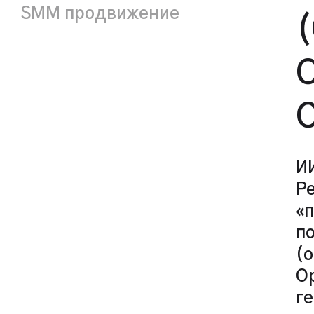
SMM продвижение
(
O
C
ИИ
Pe
«п
п
(о
O
г