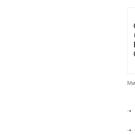
бр
Ми