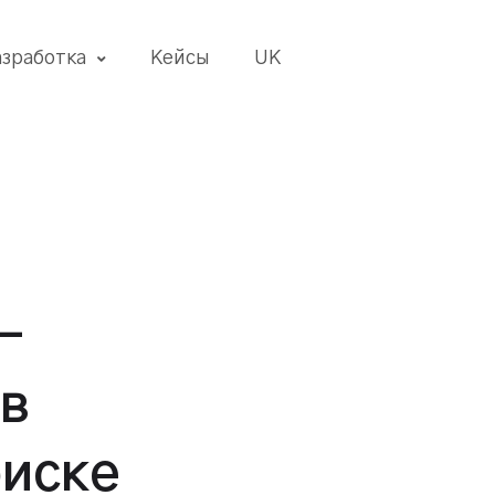
азработка
Кейсы
UK
—
 в
оиске