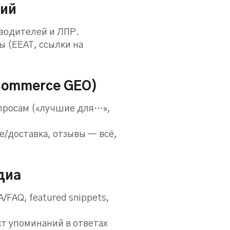
ний
оводителей и ЛПР.
 (EEAT, ссылки на
Commerce GEO)
просам («лучшие для…»,
е/доставка, отзывы — всё,
диа
/FAQ, featured snippets,
ст упоминаний в ответах