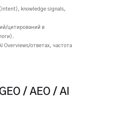
ntent), knowledge signals,
ий/цитирований в
логи).
I Overviews/ответах, частота
GEO / AEO / AI