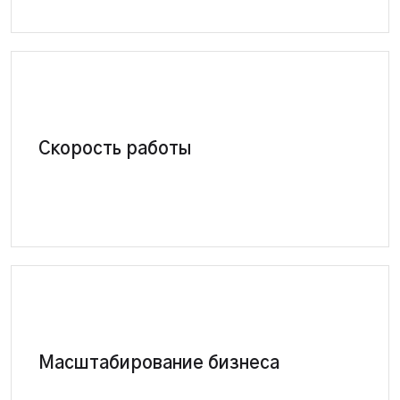
Быстрая работа с любым объемом заказов,
Скорость работы
для одного пользователя или команды
Новые источники, страны, распределение
Масштабирование бизнеса
заказов пользователям