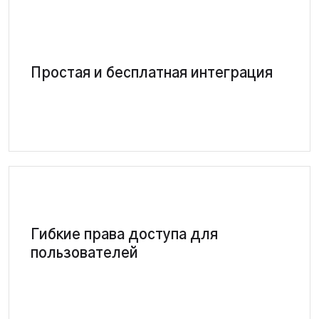
Все модули бесплатны, включая Новую Почту,
Простая и бесплатная интеграция
Prom.ua, Rozetka
Гибкие права доступа для
Каждый пользователь имеет отдельные права,
защищающие конфиденциальные данные
пользователей