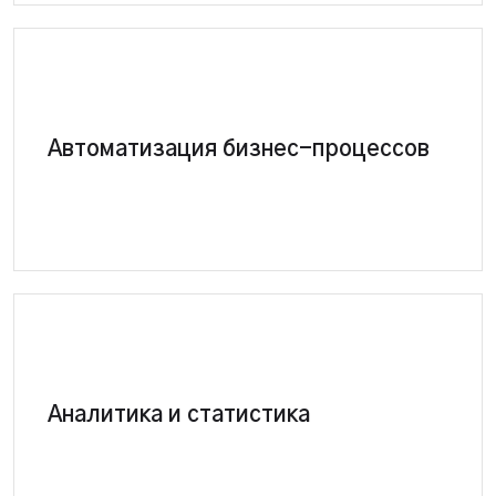
ТТН, отправка SMS, чеки, автоматический
Автоматизация бизнес-процессов
состав, статистика по менеджерам и другое
Получите инсайты о поведении клиентов, аппрув,
Аналитика и статистика
средний чек, чистой прибыли и т.д.