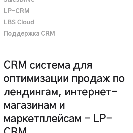
SalesDrive
LP-CRM
LBS Cloud
Поддержка CRM
CRM система для
оптимизации продаж по
лендингам, интернет-
магазинам и
маркетплейсам - LP-
CRM