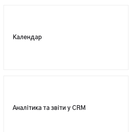
У СРМ зручно та швидко можна завести запис
Календар
клієнта на сервіс чи СТО.
CRM система-повна система контролю
ефективності. Створення та сегментація звітів за
Аналітика та звіти у CRM
ключовими показниками. Повний аналіз роботи
сервісу.