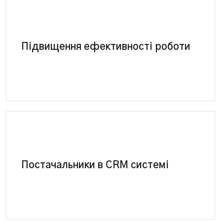
СRM – підвищить ефективність роботи
Підвищення ефективності роботи
менджерів СТО на 30% мінімум за рахунок
автоматизації бізнес-процесів.
Завантаження та обробка прайс-листів
постачальників у системі. Управління цінами та
Постачальники в CRM системі
закупівлями в CRM. Автоматичне надсилання
замовлення постачальнику. Взаєморозрахунки
та багато іншого.