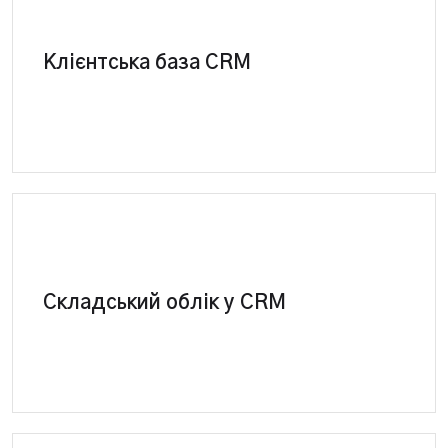
Повне керування базою контактів (клієнтів
Клієнтська база CRM
автосервісу), партнерів, постачальників,
співробітників у єдиній програмі.
CRM система – повноцінна програма для
ведення складського та управлінського обліку.
Складський облік у CRM
Оприбуткування запчастин, бронювання,
списання залишків.