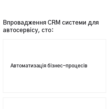
Впровадження CRM системи для
автосервісу, сто:
CRM система сама виконує рутинні завдання та
Автоматизація бізнес-процесів
складні операції станції технічного
обслуговування.