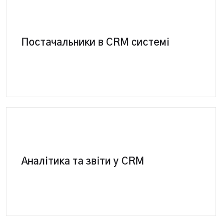
Можливість ведення взаєморозрахунків із
Постачальники в CRM системі
постачальниками в CRM. Оприбуткування,
резерв, списання медпрепаратів у програмі.
CRM система-повна система контролю
ефективності. Створення та сегментація звітів за
Аналітика та звіти у CRM
ключовими показниками. Повний аналіз роботи
клініки.