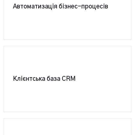
CRM система сама виконує рутинні завдання та
Автоматизація бізнес-процесів
складні операції
Повне керування базою пацієнтів, партнерів,
Клієнтська база CRM
постачальників, співробітників у єдиній програмі.