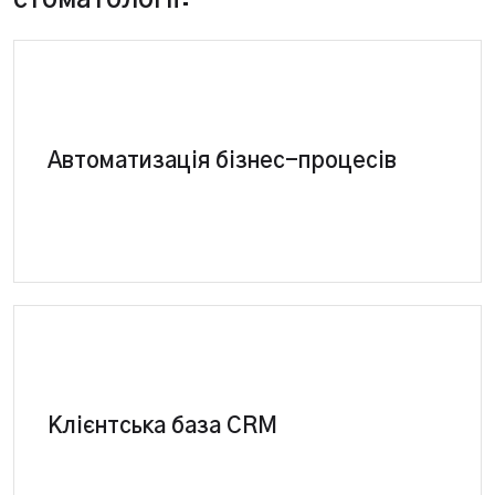
стоматології:
CRM система сама виконує рутинні завдання та
Автоматизація бізнес-процесів
складні операції
Повне управління базою контактів – клієнтів
Клієнтська база CRM
стоматполіклініки, партнерів, співробітників у
єдиній програмі.