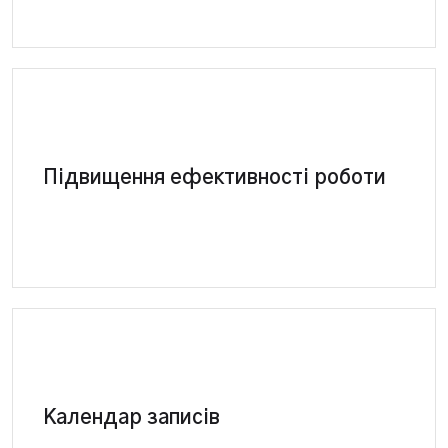
СRM - підвищить ефективність роботи
Підвищення ефективності роботи
менеджерів на 30% мінімум за рахунок
автоматизації бізнес-процесів стоматології
У CRM системі для стоматології дуже зручно
Календар записів
вести записи клієнтів та завантаження лікарів.