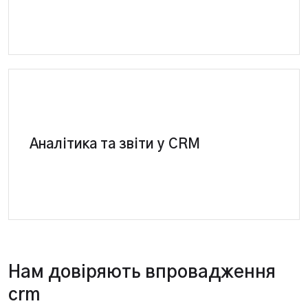
CRM система-повна система контролю
ефективності. Створення та сегментація звітів за
Аналітика та звіти у CRM
ключовими показниками. Повний аналіз
стоматології.
Нам довіряють впровадження
crm