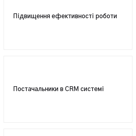
СRM – підвищить ефективність роботи
Підвищення ефективності роботи
менджерів на 30% мінімум за рахунок
автоматизації бізнес-процесів.
Взаємини з постачальниками у системі.
Управління цінами та закупівлями в CRM.
Постачальники в CRM системі
Автоматичне надсилання замовлення
постачальнику.