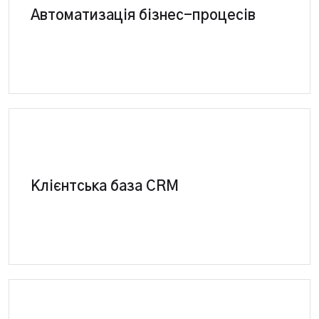
CRM система сама виконує рутинні завдання та
Автоматизація бізнес-процесів
складні операції
Повне керування базою контактів, партнерів,
Клієнтська база CRM
постачальників, співробітників у єдиній програмі.