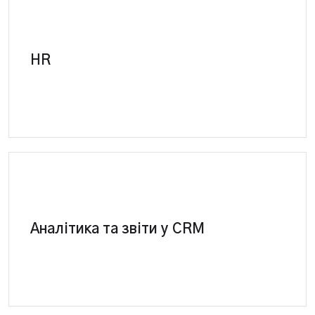
Підбір персоналу у системі. Створення бази
HR
знань для співробітників.
CRM система-повна система контролю
ефективності. Створення та сегментація звітів за
Аналітика та звіти у CRM
ключовими показниками. Повний аналіз роботи
підприємства.