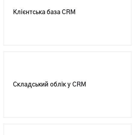
Повне керування базою контактів, партнерів,
Клієнтська база CRM
постачальників, співробітників у єдиній програмі.
CRM система – повноцінна програма для
ведення складського та управлінського обліку.
Складський облік у CRM
Оприбуткування, бронювання, списання
залишків.