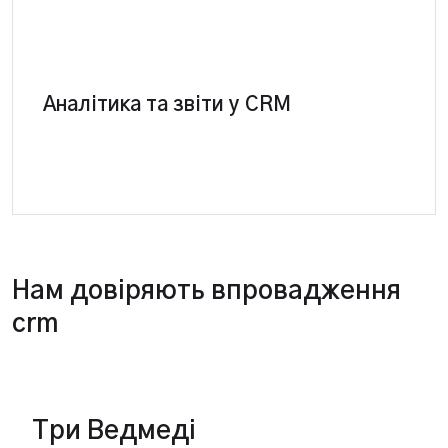
CRM система-повна система контролю
ефективності. Створення та сегментація звітів за
Аналітика та звіти у CRM
ключовими показниками. Повний аналіз роботи
підприємства.
Нам довіряють впровадження
crm
Три Ведмеді