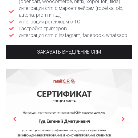
(opencart, woocomerce, bitrix, хорошоп, tilda)
интеграции crm с маркетплейсам (rozetka, olx,
autoria, prom и т.д.)
интеграция ретейлсрм с 1С
настройка триггеров
интеграция crm с instagram, facebook, whatsapp
ЗАКАЗАТЬ ВНЕДРЕНИЕ CRM