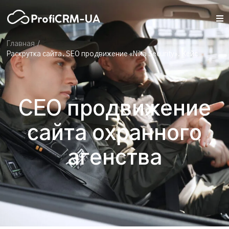
/
Главная
Раскрутка сайта. SEO продвижение «Nika Security». Кейс
СЕО продвижение
сайта охранного
агенства